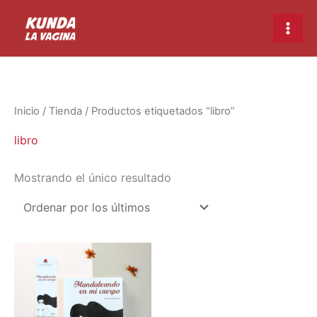
Ir
Main
al
Men
contenido
Inicio
/
Tienda
/ Productos etiquetados “libro”
libro
Mostrando el único resultado