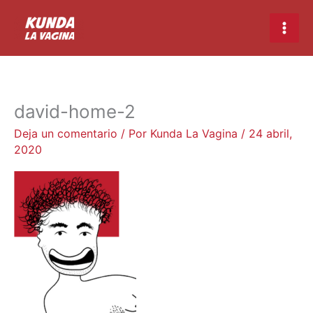
Ir
Main
al
Men
contenido
david-home-2
Deja un comentario
/ Por
Kunda La Vagina
/
24 abril,
2020