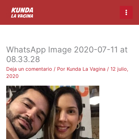
Ir
Main
al
Men
contenido
WhatsApp Image 2020-07-11 at
08.33.28
Deja un comentario
/ Por
Kunda La Vagina
/
12 julio,
2020