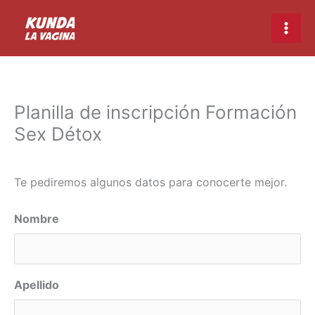
Ir
Main
al
Men
contenido
Planilla de inscripción Formación
Sex Détox
Te pediremos algunos datos para conocerte mejor.
MM
Nombre
barra
DD
barra
Apellido
AAAA