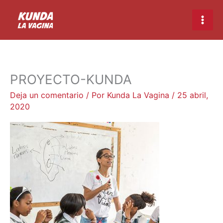
Ir
Main
al
Men
contenido
PROYECTO-KUNDA
Deja un comentario
/ Por
Kunda La Vagina
/
25 abril,
2020