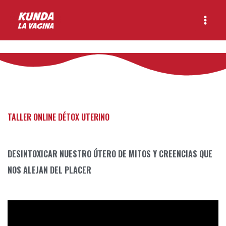
Ir
Main
al
Menu
contenido
TALLER ONLINE DÉTOX UTERINO
DESINTOXICAR NUESTRO ÚTERO
DE MITOS Y CREENCIAS QUE
NOS ALEJAN DEL PLACER