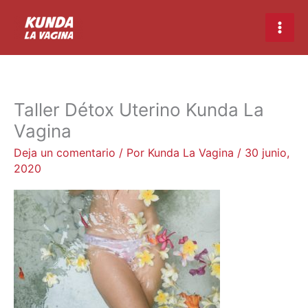
Ir
Main
al
Men
contenido
Taller Détox Uterino Kunda La
Vagina
Deja un comentario
/ Por
Kunda La Vagina
/
30 junio,
2020