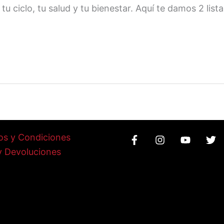
 ciclo, tu salud y tu bienestar. Aquí te damos 2 lista
os y Condiciones
y Devoluciones