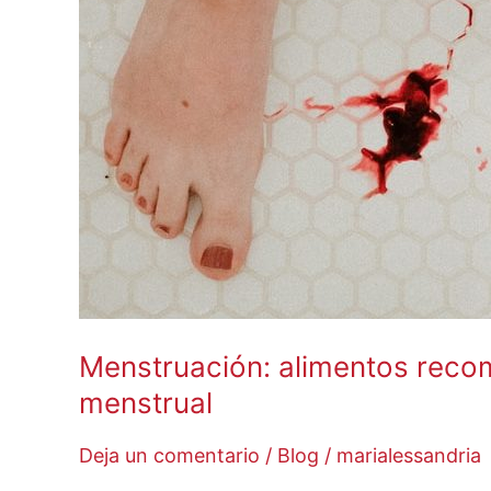
recomendados
y
elementos
de
gestión
menstrual
Menstruación: alimentos reco
menstrual
Deja un comentario
/
Blog
/
marialessandria