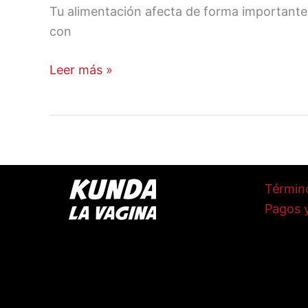
Tu alimentación afecta de forma importante tu
con
Leer más »
Términ
Pagos 