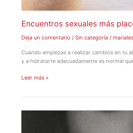
Encuentros sexuales más plac
Deja un comentario
/
Sin categoría
/
mariale
Cuando empiezas a realizar cambios en tu a
y a hidratarte adecuadamente es normal qu
Leer más »
Guía
sobre
abuso