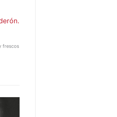
derón.
y frescos