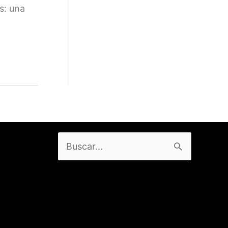
s: una
Buscar
por: