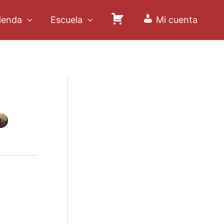
ienda
Escuela
Mi cuenta
C
a
r
r
i