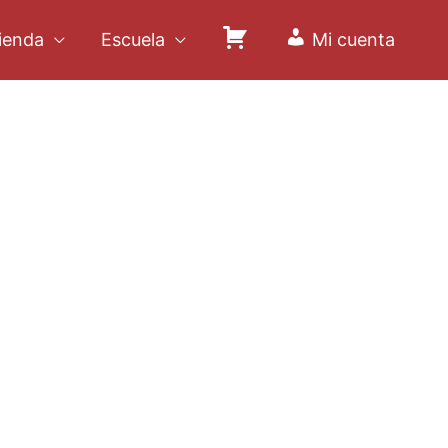
ienda
Escuela
Mi cuenta
C
a
r
r
i