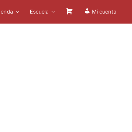
ienda
Escuela
Mi cuenta
C
a
r
r
i