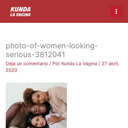
Ir
Main
al
Men
contenido
photo-of-women-looking-
serious-3812041
Deja un comentario
/ Por
Kunda La Vagina
/
27 abril,
2020