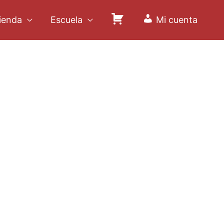
ienda
Escuela
Mi cuenta
C
a
r
r
i