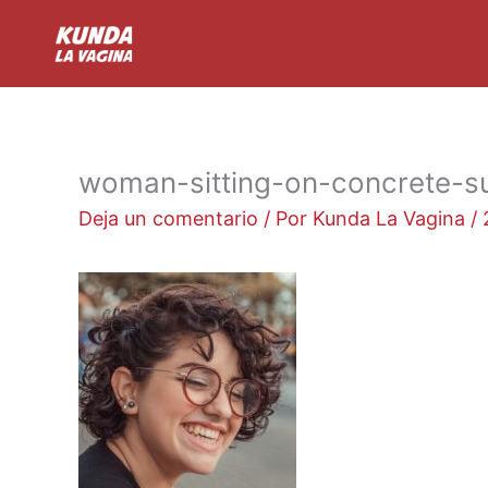
Ir
al
contenido
woman-sitting-on-concrete-s
Deja un comentario
/ Por
Kunda La Vagina
/