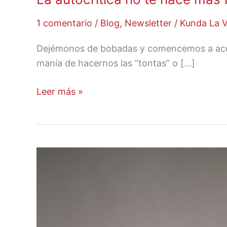
1 comentario
/
Blog
,
Newsletter
/
Kunda La 
Dejémonos de bobadas y comencemos a acep
manía de hacernos las “tontas” o […]
Leer más »
Siéntete
libre
de
ser
quien