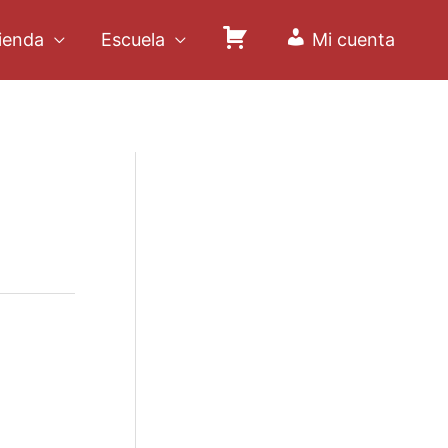
ienda
Escuela
Mi cuenta
C
a
r
r
i