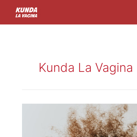
Ir
al
contenido
Kunda La Vagina
La
autocrítica
no
te