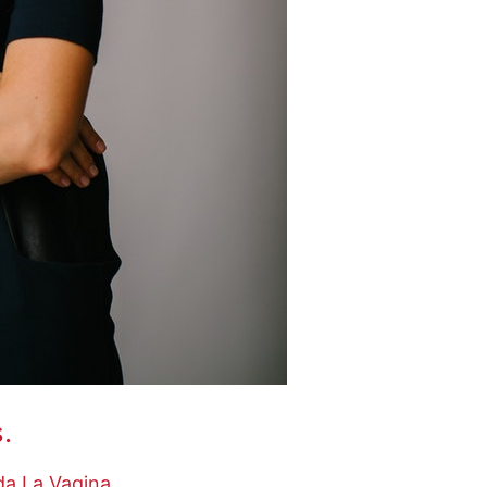
.
a La Vagina