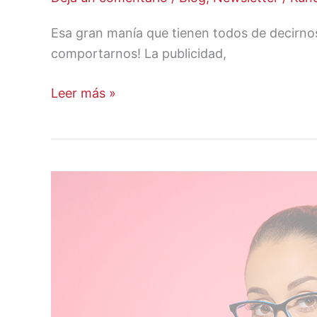
Esa gran manía que tienen todos de decir
comportarnos! La publicidad,
Leer más »
Registro
Mensual
de
la
Mujer