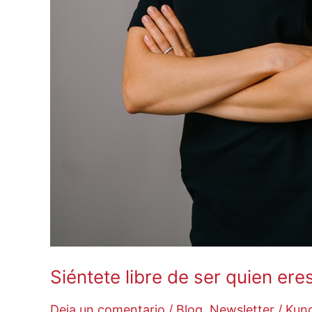
Siéntete libre de ser quien eres
Deja un comentario
/
Blog
,
Newsletter
/
Kund