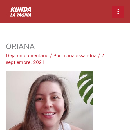
Ir
Main
al
Men
contenido
ORIANA
Deja un comentario
/ Por
marialessandria
/
2
septiembre, 2021