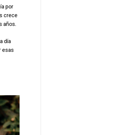
ía por
os crece
s años.
a día
r esas