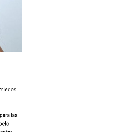
t
o
s miedos
para las
 pelo