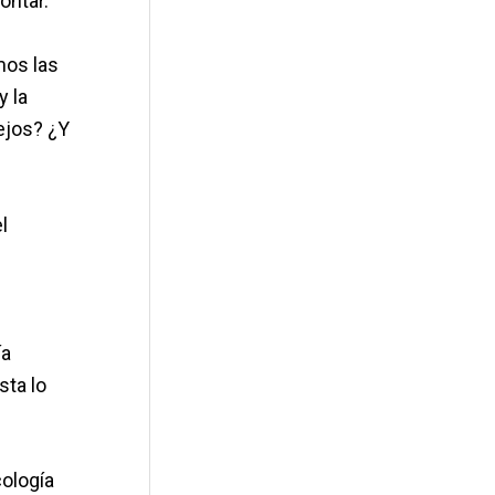
ontar.
mos las
y la
ejos? ¿Y
l
ía
sta lo
cología