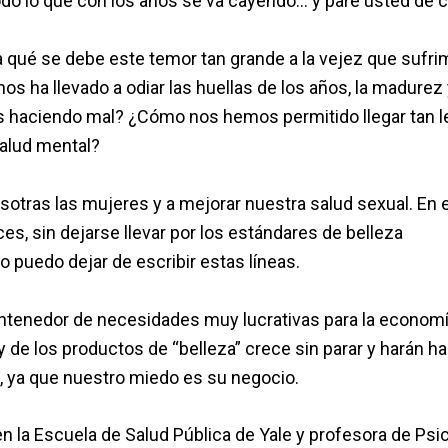
 todo lo que con los años se va cayendo… y pare usted de c
qué se debe este temor tan grande a la vejez que sufri
 ha llevado a odiar las huellas de los años, la madurez 
 haciendo mal? ¿Cómo nos hemos permitido llegar tan l
alud mental?
tras las mujeres y a mejorar nuestra salud sexual. En e
, sin dejarse llevar por los estándares de belleza
o puedo dejar de escribir estas líneas.
ontenedor de necesidades muy lucrativas para la econom
 y de los productos de “belleza” crece sin parar y harán ha
 ya que nuestro miedo es su negocio.
n la Escuela de Salud Pública de Yale y profesora de Psi