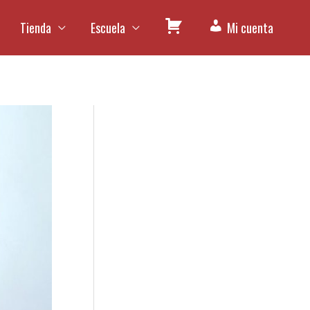
Tienda
Escuela
Mi cuenta
C
a
r
r
i