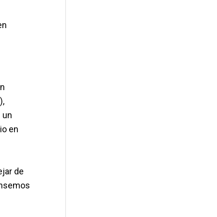
en
on
),
s un
io en
ejar de
pensemos