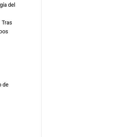
gía del
 Tras
ipos
o de