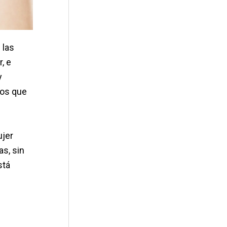
 las
, e
y
nos que
ujer
as, sin
stá